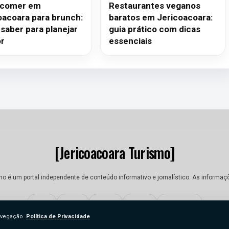
 comer em
Restaurantes veganos
oacoara para brunch:
baratos em Jericoacoara:
 saber para planejar
guia prático com dicas
r
essenciais
[Jericoacoara Turismo]
mo é um portal independente de conteúdo informativo e jornalístico. As informaç
Sobre
Equipe
Contato
Termos
Privacidade
navegação.
Política de Privacidade