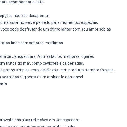
s para acompanhar o café.
 opções não vão desapontar:
uma vista incrível, é perfeito para momentos especiais.
de você pode desfrutar de um ótimo jantar com seu amor sob as
pratos finos com sabores marítimos.
ria de Jericoacoara. Aqui estão os melhores lugares:
om frutos do mar, como ceviches e caldeiradas.
e pratos simples, mas deliciosos, com produtos sempre frescos.
m pescados regionais e um ambiente agradável.
édio
proveito das suas refeições em Jericoacoara:
oria dos restaurantes oferece pratos do dia.