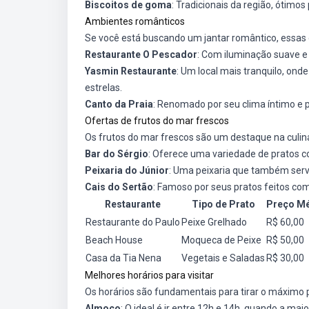
Biscoitos de goma
: Tradicionais da região, ótimo
Ambientes românticos
Se você está buscando um jantar romântico, essas
Restaurante O Pescador
: Com iluminação suave e 
Yasmin Restaurante
: Um local mais tranquilo, on
estrelas.
Canto da Praia
: Renomado por seu clima íntimo e 
Ofertas de frutos do mar frescos
Os frutos do mar frescos são um destaque na culiná
Bar do Sérgio
: Oferece uma variedade de pratos c
Peixaria do Júnior
: Uma peixaria que também serv
Cais do Sertão
: Famoso por seus pratos feitos co
Restaurante
Tipo de Prato
Preço M
Restaurante do Paulo
Peixe Grelhado
R$ 60,00
Beach House
Moqueca de Peixe
R$ 50,00
Casa da Tia Nena
Vegetais e Saladas
R$ 30,00
Melhores horários para visitar
Os horários são fundamentais para tirar o máximo 
Almoço
: O ideal é ir entre 12h e 14h, quando a mai