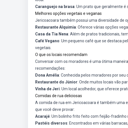
Caranguejo na brasa
: Um prato que geralmente é s
Melhores opções vegetais e veganas
Jericoacoara também possui uma diversidade de o
Restaurante Alquimia
: Oferece várias opções vega
Casa da Tia Nena
: Além de pratos tradicionais, t
Café Vegano
: Um pequeno café que se destaca pel
vegetais.
O que os locais recomendam
Conversar com os moradores é uma ótima maneira d
recomendações:
Dona Amélia
: Conhecida pelos moradores por seu 
Restaurante do Júnior
: Onde muitos locais vão p
Vinha de Jeri
: Um local acolhedor, que oferece pr
Comidas de rua deliciosas
A comida de rua em Jericoacoara é também uma exp
que você deve provar:
Acarajé
: Um bolinho frito feito com feijão-fradin
Pastéis diversos
: Encontrados em várias barracas