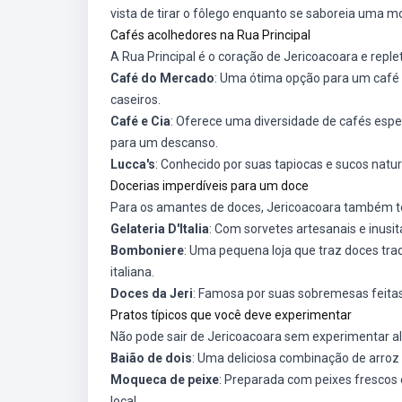
vista de tirar o fôlego enquanto se saboreia uma m
Cafés acolhedores na Rua Principal
A Rua Principal é o coração de Jericoacoara e reple
Café do Mercado
: Uma ótima opção para um café 
caseiros.
Café e Cia
: Oferece uma diversidade de cafés espe
para um descanso.
Lucca's
: Conhecido por suas tapiocas e sucos natur
Docerias imperdíveis para um doce
Para os amantes de doces, Jericoacoara também te
Gelateria D'Italia
: Com sorvetes artesanais e inusi
Bomboniere
: Uma pequena loja que traz doces trad
italiana.
Doces da Jeri
: Famosa por suas sobremesas feitas
Pratos típicos que você deve experimentar
Não pode sair de Jericoacoara sem experimentar alg
Baião de dois
: Uma deliciosa combinação de arroz e
Moqueca de peixe
: Preparada com peixes frescos
local.