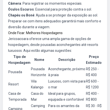
Câmera
: Para registrar os momentos especiais.
Óculos Escuros
: Essencial para proteção contra o sol.
Chapéu ou Boné
: Ajuda a se proteger da exposição ao sol.
Preparar-se com itens adequados garantirá mais conforto e
diversão durante a viagem.
Onde Ficar: Melhores Hospedagens
Jericoacoara oferece uma ampla gama de opções de
hospedagem, desde pousadas aconchegantes até resorts
luxuosos. Aqui estão algumas sugestões:
Tipo de
Preço
Nome
Descrição
Hospedagem
Estimado
Pousada
Aconchegante, próximo
R$ 250 -
Pousada
Horizonte
à praia
R$ 400
Vila
Luxuoso, com vista para
R$ 600 -
Resort
Kalango
o mar
R$ 1200
Casa de
Casa do
Ideal para grupos,
R$ 400 -
Temporada
Mar
equipada e confortável
R$ 800
Camping
Para os amantes da
R$ 30 - R$
Camping