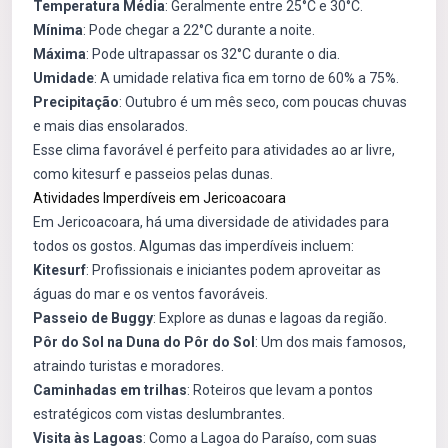
Temperatura Média
: Geralmente entre 25°C e 30°C.
Mínima
: Pode chegar a 22°C durante a noite.
Máxima
: Pode ultrapassar os 32°C durante o dia.
Umidade
: A umidade relativa fica em torno de 60% a 75%.
Precipitação
: Outubro é um mês seco, com poucas chuvas
e mais dias ensolarados.
Esse clima favorável é perfeito para atividades ao ar livre,
como kitesurf e passeios pelas dunas.
Atividades Imperdíveis em Jericoacoara
Em Jericoacoara, há uma diversidade de atividades para
todos os gostos. Algumas das imperdíveis incluem:
Kitesurf
: Profissionais e iniciantes podem aproveitar as
águas do mar e os ventos favoráveis.
Passeio de Buggy
: Explore as dunas e lagoas da região.
Pôr do Sol na Duna do Pôr do Sol
: Um dos mais famosos,
atraindo turistas e moradores.
Caminhadas em trilhas
: Roteiros que levam a pontos
estratégicos com vistas deslumbrantes.
Visita às Lagoas
: Como a Lagoa do Paraíso, com suas