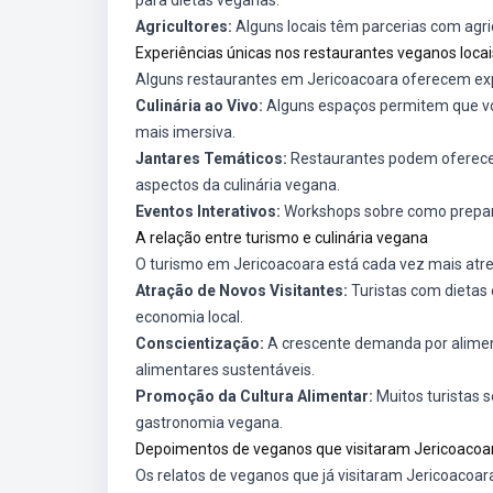
para dietas veganas.
Agricultores:
Alguns locais têm parcerias com agr
Experiências únicas nos restaurantes veganos locai
Alguns restaurantes em Jericoacoara oferecem exp
Culinária ao Vivo:
Alguns espaços permitem que voc
mais imersiva.
Jantares Temáticos:
Restaurantes podem oferecer 
aspectos da culinária vegana.
Eventos Interativos:
Workshops sobre como prepara
A relação entre turismo e culinária vegana
O turismo em Jericoacoara está cada vez mais atrel
Atração de Novos Visitantes:
Turistas com dietas 
economia local.
Conscientização:
A crescente demanda por alimen
alimentares sustentáveis.
Promoção da Cultura Alimentar:
Muitos turistas s
gastronomia vegana.
Depoimentos de veganos que visitaram Jericoacoa
Os relatos de veganos que já visitaram Jericoacoar