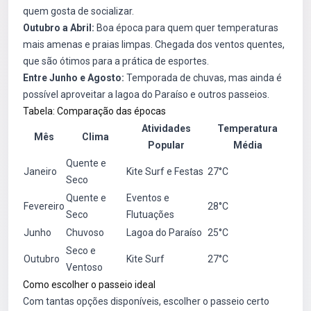
quem gosta de socializar.
Outubro a Abril:
Boa época para quem quer temperaturas
mais amenas e praias limpas. Chegada dos ventos quentes,
que são ótimos para a prática de esportes.
Entre Junho e Agosto:
Temporada de chuvas, mas ainda é
possível aproveitar a lagoa do Paraíso e outros passeios.
Tabela: Comparação das épocas
Atividades
Temperatura
Mês
Clima
Popular
Média
Quente e
Janeiro
Kite Surf e Festas
27°C
Seco
Quente e
Eventos e
Fevereiro
28°C
Seco
Flutuações
Junho
Chuvoso
Lagoa do Paraíso
25°C
Seco e
Outubro
Kite Surf
27°C
Ventoso
Como escolher o passeio ideal
Com tantas opções disponíveis, escolher o passeio certo