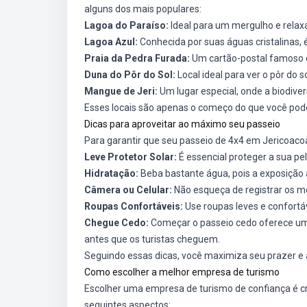
alguns dos mais populares:
Lagoa do Paraíso:
Ideal para um mergulho e rela
Lagoa Azul:
Conhecida por suas águas cristalinas, 
Praia da Pedra Furada:
Um cartão-postal famoso 
Duna do Pôr do Sol:
Local ideal para ver o pôr do s
Mangue de Jeri:
Um lugar especial, onde a biodive
Esses locais são apenas o começo do que você pod
Dicas para aproveitar ao máximo seu passeio
Para garantir que seu passeio de 4x4 em Jericoacoa
Leve Protetor Solar:
É essencial proteger a sua pe
Hidratação:
Beba bastante água, pois a exposição a
Câmera ou Celular:
Não esqueça de registrar os mo
Roupas Confortáveis:
Use roupas leves e confortá
Chegue Cedo:
Começar o passeio cedo oferece uma
antes que os turistas cheguem.
Seguindo essas dicas, você maximiza seu prazer e
Como escolher a melhor empresa de turismo
Escolher uma empresa de turismo de confiança é cru
seguintes aspectos: