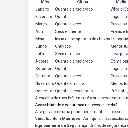
Mês
Clima
Melhor
Janeiro
Quente e ensolarado
Wind e Ki
Fevereiro
Quente
Lagoas e
Março
Quente e seco
Passeios
Abril
Seco e quente
Praias e 
Maio
Início da temporada de chuvas
Tranquili
Junho
Chuvoso
Menos tur
Julho
Seco e fresco
Ideal par
Agosto
Quente e ensolarado
Ótimo par
Setembro
Quente
Lagoas em
Outubro
Quente e seco
Passeios
Novembro
Quente e úmido
Menos tur
Dezembro
Quente e ensolarado
Pré-natal
A escolha do mês influenciará a sua experiência em 
Acessibilidade e segurança no passeio de 4x4
A segurança é uma prioridade durante os passeios
Veículos Bem Mantidos:
Verifique se os veículos
Equipamento de Segurança:
Cintos de segurança e