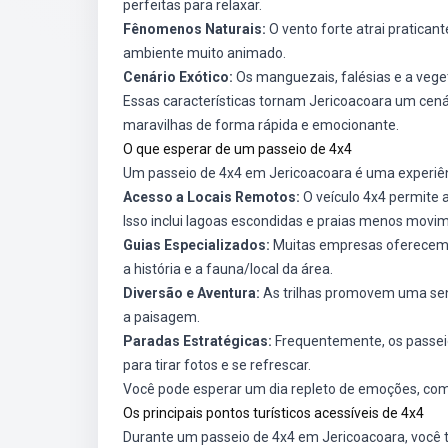
perfeitas para relaxar.
Fênomenos Naturais:
O vento forte atrai pratican
ambiente muito animado.
Cenário Exótico:
Os manguezais, falésias e a veget
Essas características tornam Jericoacoara um cená
maravilhas de forma rápida e emocionante.
O que esperar de um passeio de 4x4
Um passeio de 4x4 em Jericoacoara é uma experiênc
Acesso a Locais Remotos:
O veículo 4x4 permite 
Isso inclui lagoas escondidas e praias menos movi
Guias Especializados:
Muitas empresas oferecem 
a história e a fauna/local da área.
Diversão e Aventura:
As trilhas promovem uma sens
a paisagem.
Paradas Estratégicas:
Frequentemente, os passeio
para tirar fotos e se refrescar.
Você pode esperar um dia repleto de emoções, com 
Os principais pontos turísticos acessíveis de 4x4
Durante um passeio de 4x4 em Jericoacoara, você ter