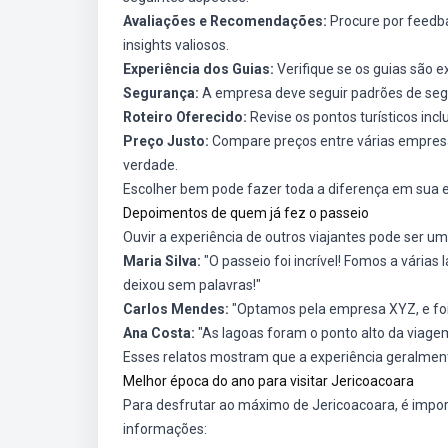
Avaliações e Recomendações:
Procure por feedba
insights valiosos.
Experiência dos Guias:
Verifique se os guias são 
Segurança:
A empresa deve seguir padrões de segu
Roteiro Oferecido:
Revise os pontos turísticos incl
Preço Justo:
Compare preços entre várias empres
verdade.
Escolher bem pode fazer toda a diferença em sua e
Depoimentos de quem já fez o passeio
Ouvir a experiência de outros viajantes pode ser u
Maria Silva:
"O passeio foi incrível! Fomos a várias
deixou sem palavras!"
Carlos Mendes:
"Optamos pela empresa XYZ, e foi 
Ana Costa:
"As lagoas foram o ponto alto da viagem.
Esses relatos mostram que a experiência geralmen
Melhor época do ano para visitar Jericoacoara
Para desfrutar ao máximo de Jericoacoara, é impor
informações: