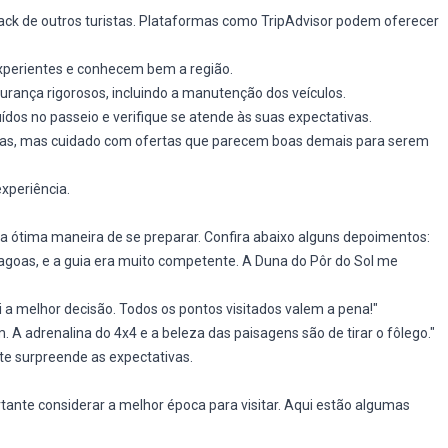
ck de outros turistas. Plataformas como TripAdvisor podem oferecer
experientes e conhecem bem a região.
rança rigorosos, incluindo a manutenção dos veículos.
uídos no passeio e verifique se atende às suas expectativas.
as, mas cuidado com ofertas que parecem boas demais para serem
xperiência.
ma ótima maneira de se preparar. Confira abaixo alguns depoimentos:
 lagoas, e a guia era muito competente. A Duna do Pôr do Sol me
a melhor decisão. Todos os pontos visitados valem a pena!"
 A adrenalina do 4x4 e a beleza das paisagens são de tirar o fôlego."
te surpreende as expectativas.
tante considerar a melhor época para visitar. Aqui estão algumas