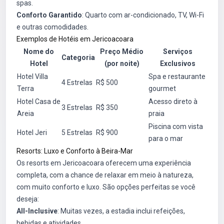
spas.
Conforto Garantido
: Quarto com ar-condicionado, TV, Wi-Fi
e outras comodidades.
Exemplos de Hotéis em Jericoacoara
Nome do
Preço Médio
Serviços
Categoria
Hotel
(por noite)
Exclusivos
Hotel Villa
Spa e restaurante
4 Estrelas
R$ 500
Terra
gourmet
Hotel Casa de
Acesso direto à
3 Estrelas
R$ 350
Areia
praia
Piscina com vista
Hotel Jeri
5 Estrelas
R$ 900
para o mar
Resorts: Luxo e Conforto à Beira-Mar
Os resorts em Jericoacoara oferecem uma experiência
completa, com a chance de relaxar em meio à natureza,
com muito conforto e luxo. São opções perfeitas se você
deseja:
All-Inclusive
: Muitas vezes, a estadia inclui refeições,
bebidas e atividades.