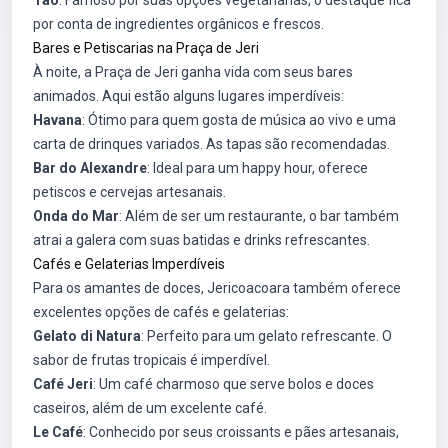
Tao
: Famoso por suas opções vegetarianas, o destaque fica
por conta de ingredientes orgânicos e frescos.
Bares e Petiscarias na Praça de Jeri
À noite, a Praça de Jeri ganha vida com seus bares
animados. Aqui estão alguns lugares imperdíveis:
Havana
: Ótimo para quem gosta de música ao vivo e uma
carta de drinques variados. As tapas são recomendadas.
Bar do Alexandre
: Ideal para um happy hour, oferece
petiscos e cervejas artesanais.
Onda do Mar
: Além de ser um restaurante, o bar também
atrai a galera com suas batidas e drinks refrescantes.
Cafés e Gelaterias Imperdíveis
Para os amantes de doces, Jericoacoara também oferece
excelentes opções de cafés e gelaterias:
Gelato di Natura
: Perfeito para um gelato refrescante. O
sabor de frutas tropicais é imperdível.
Café Jeri
: Um café charmoso que serve bolos e doces
caseiros, além de um excelente café.
Le Café
: Conhecido por seus croissants e pães artesanais,