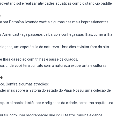
proveitar o sol e realizar atividades aquáticas como o stand-up paddle
s
sa por Parnaíba, levando você a algumas das mais impressionantes
s Américas! Faça passeios de barco e conheça suas ilhas, como a Ilha
 lagoas, um espetáculo da natureza. Uma dica é visitar fora da alta
 e flora da região com trilhas e passeios guiados.
ca, onde você terá contato com a natureza exuberante e culturas
eis
rico. Confira algumas atrações:
der mais sobre a história do estado do Piauí. Possui uma coleção de
cipais símbolos históricos e religiosos da cidade, com uma arquitetura
turais, com uma programação que inclui teatro, música e dança.