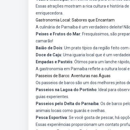
Essas atrações mostram a rica cultura e história d
enriquecedora.
Gastronomia Local: Sabores que Encantam
A culinária de Parnaíba é um verdadeiro deleite! Nã
Peixes e Frutos do Mar
: Fresquíssimos, são prep
camarão!
Baião de Dois
: Um prato típico da região feito com 
Doce de Caju
: Uma iguaria local que é um verdadei
Empadas e Pastéis
: Ótimos para um lanche rápido
A gastronomia em Parnaíba reflete a cultura local
Passeios de Barco: Aventuras nas Águas
Os passeios de barco são um dos melhores jeitos d
Passeios na Lagoa do Portinho
: Ideal para obser
guias experientes.
Passeios pelo Delta do Parnaíba
: Os de barco pel
animais locais como guarás e ovelhas.
Pesca Esportiva
: Se você gosta de pescar, há opç
Essas experiências proporcionam um contato profund