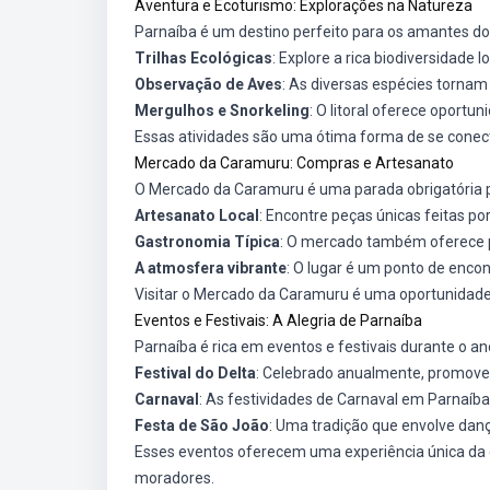
Aventura e Ecoturismo: Explorações na Natureza
Parnaíba é um destino perfeito para os amantes do
Trilhas Ecológicas
: Explore a rica biodiversidade l
Observação de Aves
: As diversas espécies tornam
Mergulhos e Snorkeling
: O litoral oferece oportu
Essas atividades são uma ótima forma de se conecta
Mercado da Caramuru: Compras e Artesanato
O Mercado da Caramuru é uma parada obrigatória 
Artesanato Local
: Encontre peças únicas feitas por
Gastronomia Típica
: O mercado também oferece pr
A atmosfera vibrante
: O lugar é um ponto de encon
Visitar o Mercado da Caramuru é uma oportunidade in
Eventos e Festivais: A Alegria de Parnaíba
Parnaíba é rica em eventos e festivais durante o ano
Festival do Delta
: Celebrado anualmente, promoven
Carnaval
: As festividades de Carnaval em Parnaíba s
Festa de São João
: Uma tradição que envolve danç
Esses eventos oferecem uma experiência única da c
moradores.