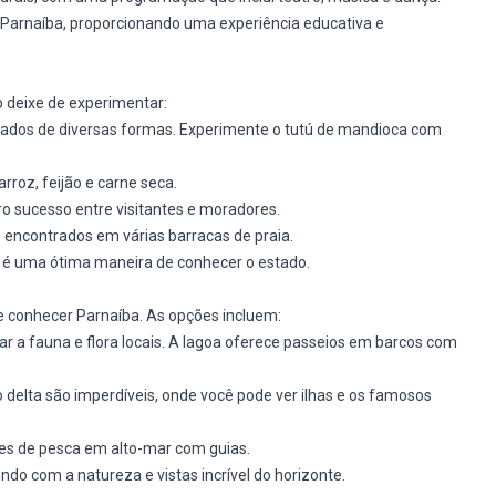
e Parnaíba, proporcionando uma experiência educativa e
o deixe de experimentar:
arados de diversas formas. Experimente o tutú de mandioca com
arroz, feijão e carne seca.
ro sucesso entre visitantes e moradores.
, encontrados em várias barracas de praia.
 e é uma ótima maneira de conhecer o estado.
e conhecer Parnaíba. As opções incluem:
var a fauna e flora locais. A lagoa oferece passeios em barcos com
o delta são imperdíveis, onde você pode ver ilhas e os famosos
ões de pesca em alto-mar com guias.
o com a natureza e vistas incrível do horizonte.