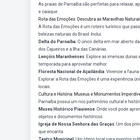
As praias de Parnaíba são perfeitas para relaxar, a
e caiaque.
Rota das Emoções: Descubra as Maravilhas Naturai
A Rota das Emoções é um roteiro turístico que pas
belezas naturais do Brasil. Inclui:
Delta do Parnaíba
: O único delta em mar aberto da
dos Cajueiros e a Ilha das Canárias.
Lençóis Maranhenses
: Explore as imensas dunas e
temporada para aproveitar melhor.
Floresta Nacional de Açailândia
: Vivencie a fauna
Explorar a Rota das Emoções é uma experiência úni
locais.
Cultura e História: Museus e Monumentos Imperdív
Parnaíba possui um rico patrimônio cultural e histó
Museu Histórico Piauiense
: Onde você pode apren
objetos e documentos históricos.
Igreja de Nossa Senhora das Graças
: Um dos prin
que encanta.
Teatro Municipal
: Um ótimo local para eventos cul