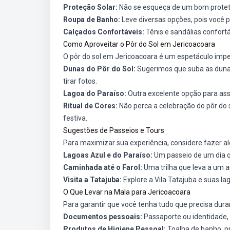
Proteção Solar:
Não se esqueça de um bom protetor 
Roupa de Banho:
Leve diversas opções, pois você 
Calçados Confortáveis:
Tênis e sandálias confort
Como Aproveitar o Pôr do Sol em Jericoacoara
O pôr do sol em Jericoacoara é um espetáculo imper
Dunas do Pôr do Sol:
Sugerimos que suba as dunas 
tirar fotos.
Lagoa do Paraíso:
Outra excelente opção para assi
Ritual de Cores:
Não perca a celebração do pôr do 
festiva.
Sugestões de Passeios e Tours
Para maximizar sua experiência, considere fazer al
Lagoas Azul e do Paraíso:
Um passeio de um dia qu
Caminhada até o Farol:
Uma trilha que leva a um a
Visita a Tatajuba:
Explore a Vila Tatajuba e suas l
O Que Levar na Mala para Jericoacoara
Para garantir que você tenha tudo que precisa dura
Documentos pessoais:
Passaporte ou identidade, 
Produtos de Higiene Pessoal:
Toalha de banho, p