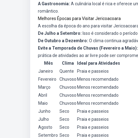
A Gastronomia:
A culinária local é rica e oferece 
romântico.
Melhores Épocas para Visitar Jericoacoara
A escolha da época do ano para visitar Jericoacoar
De Julho a Setembro:
Isso é considerado o período m
De Outubro a Dezembro:
O clima continua agradáve
Evite a Temporada de Chuvas (Fevereiro a Maio):
prática de atividades ao ar livre pode ser comprome
Mês
Clima
Ideal para Atividades
Janeiro
Quente
Praia e passeios
Fevereiro
Chuvoso
Menos recomendado
Março
Chuvoso
Menos recomendado
Abril
Chuvoso
Menos recomendado
Maio
Chuvoso
Menos recomendado
Junho
Seco
Praia e passeios
Julho
Seco
Praia e passeios
Agosto
Seco
Praia e passeios
Setembro
Seco
Praia e passeios