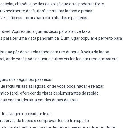
solar, chapéu e óculos de sol, já que o sol pode ser forte.
provavelmente desfrutará de muitas lagoas e praias.
áveis são essenciais para caminhadas e passeios.
dível. Aqui estão algumas dicas para aproveitá-lo:
para ter uma vista panorâmica. É um lugar popular e perfeito para
stir ao pôr do sol relaxando com um drinque à beira da lagoa.
sol, onde você pode se unir a outros visitantes em uma atmosfera
guns dos seguintes passeios:
e inclui visitas às lagoas, onde você pode nadar e relaxar.
ntigo farol, oferecendo vistas deslumbrantes da região.
agoas encantadoras, além das dunas de areia.
nte a viagem, considere levar:
reservas de hotéis e comprovantes de transporte.
rodutos de banho, escova de dentes e quaisquer outros produtos