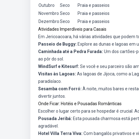
Outubro
Seco
Praia e passeios
Novembro
Seco
Praia e passeios
Dezembro
Seco
Praia e passeios
Atividades Imperdíveis para Casais
Em Jericoacoara, há várias atividades que podem to
Passeio de Buggy:
Explore as dunas e lagoas em 
Caminhada até a Pedra Furada:
Um dos cartões-pos
ao pôr do sol.
WindSurf e Kitesurf:
Se você e seu parceiro são am
Visitas às Lagoas:
As lagoas de Jijoca, como a La
paradisíaco.
Sesamba com Forró:
À noite, muitos bares e resta
divertir juntos.
Onde Ficar: Hotéis e Pousadas Românticas
Escolher o lugar certo para se hospedar é crucial.
Pousada Jeribá:
Esta pousada charmosa está perto 
agradável.
Hotel Villa Terra Viva:
Com bangalôs privativos e v