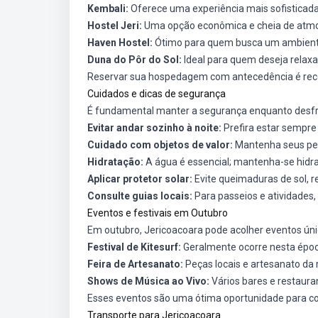
Kembali:
Oferece uma experiência mais sofisticada
Hostel Jeri:
Uma opção econômica e cheia de atmo
Haven Hostel:
Ótimo para quem busca um ambiente
Duna do Pôr do Sol:
Ideal para quem deseja relaxa
Reservar sua hospedagem com antecedência é reco
Cuidados e dicas de segurança
É fundamental manter a segurança enquanto desfru
Evitar andar sozinho à noite:
Prefira estar sempre
Cuidado com objetos de valor:
Mantenha seus per
Hidratação:
A água é essencial; mantenha-se hidra
Aplicar protetor solar:
Evite queimaduras de sol, r
Consulte guias locais:
Para passeios e atividades,
Eventos e festivais em Outubro
Em outubro, Jericoacoara pode acolher eventos únic
Festival de Kitesurf:
Geralmente ocorre nesta época
Feira de Artesanato:
Peças locais e artesanato da r
Shows de Música ao Vivo:
Vários bares e restaur
Esses eventos são uma ótima oportunidade para conv
Transporte para Jericoacoara