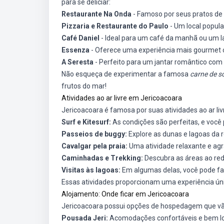
para se deliciar:
Restaurante Na Onda
- Famoso por seus pratos de 
Pizzaria e Restaurante do Paulo
- Um local popula
Café Daniel
- Ideal para um café da manhã ou um l
Essenza
- Oferece uma experiência mais gourmet 
A Seresta
- Perfeito para um jantar romântico com 
Não esqueça de experimentar a famosa
carne de so
frutos do mar!
Atividades ao ar livre em Jericoacoara
Jericoacoara é famosa por suas atividades ao ar l
Surf e Kitesurf:
As condições são perfeitas, e você 
Passeios de buggy:
Explore as dunas e lagoas da r
Cavalgar pela praia:
Uma atividade relaxante e agr
Caminhadas e Trekking:
Descubra as áreas ao red
Visitas às lagoas:
Em algumas delas, você pode fa
Essas atividades proporcionam uma experiência ún
Alojamento: Onde ficar em Jericoacoara
Jericoacoara possui opções de hospedagem que vão
Pousada Jeri:
Acomodações confortáveis e bem lo