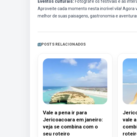
Eventos culturais:
Fotografe os festivais e as inter
Aproveite cada momento nesta incrível vila! Agora
melhor de suas paisagens, gastronomia e aventura
POSTS RELACIONADOS
Vale a pena ir para
Jeric
Jericoacoara em janeiro:
vale a
veja se combina com o
combi
seu roteiro
roteir