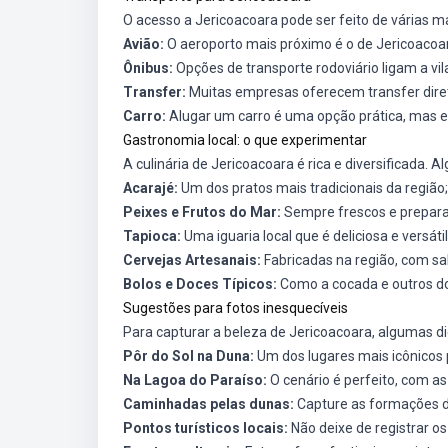
O acesso a Jericoacoara pode ser feito de várias m
Avião:
O aeroporto mais próximo é o de Jericoacoar
Ônibus:
Opções de transporte rodoviário ligam a vil
Transfer:
Muitas empresas oferecem transfer direto 
Carro:
Alugar um carro é uma opção prática, mas e
Gastronomia local: o que experimentar
A culinária de Jericoacoara é rica e diversificada.
Acarajé:
Um dos pratos mais tradicionais da região;
Peixes e Frutos do Mar:
Sempre frescos e prepara
Tapioca:
Uma iguaria local que é deliciosa e versátil
Cervejas Artesanais:
Fabricadas na região, com sa
Bolos e Doces Típicos:
Como a cocada e outros doc
Sugestões para fotos inesquecíveis
Para capturar a beleza de Jericoacoara, algumas d
Pôr do Sol na Duna:
Um dos lugares mais icônicos 
Na Lagoa do Paraíso:
O cenário é perfeito, com as
Caminhadas pelas dunas:
Capture as formações de
Pontos turísticos locais:
Não deixe de registrar os