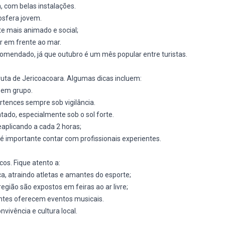
, com belas instalações.
sfera jovem.
 mais animado e social;
r em frente ao mar.
mendado, já que outubro é um mês popular entre turistas.
ta de Jericoacoara. Algumas dicas incluem:
 em grupo.
tences sempre sob vigilância.
tado, especialmente sob o sol forte.
eaplicando a cada 2 horas;
 é importante contar com profissionais experientes.
os. Fique atento a:
, atraindo atletas e amantes do esporte;
egião são expostos em feiras ao ar livre;
antes oferecem eventos musicais.
ivência e cultura local.