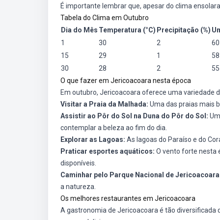
É importante lembrar que, apesar do clima ensolarad
Tabela do Clima em Outubro
Dia do Mês
Temperatura (°C)
Precipitação (%)
Um
1
30
2
60
15
29
1
58
30
28
2
55
O que fazer em Jericoacoara nesta época
Em outubro, Jericoacoara oferece uma variedade de
Visitar a Praia da Malhada:
Uma das praias mais bo
Assistir ao Pôr do Sol na Duna do Pôr do Sol:
Um 
contemplar a beleza ao fim do dia.
Explorar as Lagoas:
As lagoas do Paraíso e do Cor
Praticar esportes aquáticos:
O vento forte nesta 
disponíveis.
Caminhar pelo Parque Nacional de Jericoacoara
a natureza.
Os melhores restaurantes em Jericoacoara
A gastronomia de Jericoacoara é tão diversificada