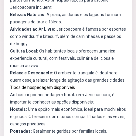
partes do mundo. As principais razões para escolher
Jericoacoara incluem:
Belezas Naturais:
A praia, as dunas e os lagoons formam
paisagens de tirar o fôlego.
Atividades ao Ar Livre:
Jericoacoara é famosa por esportes
como windsurf e kitesurf, além de caminhadas e passeios
de buggy.
Cultura Local:
Os habitantes locais oferecem uma rica
experiência cultural, com festivais, culinária deliciosa e
música ao vivo.
Relaxe e Desconecte:
O ambiente tranquilo é ideal para
quem deseja relaxar longe da agitação das grandes cidades.
Tipos de hospedagem disponíveis
Ao buscar por hospedagem barata em Jericoacoara, é
importante conhecer as opções disponíveis:
Hostels:
Uma opção mais econômica, ideal para mochileiros
e grupos. Oferecem dormitórios compartilhados e, às vezes,
espaços privativos.
Pousadas:
Geralmente geridas por famílias locais,